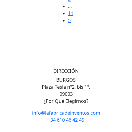
…
11
>
DIRECCIÓN
BURGOS
Plaza Tesla nº2, bis 1º,
09003
¿Por Qué Elegirnos?
info@lafabricadeinventos.com
+34 610 46 42 45