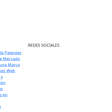
REDES SOCIALES
de Patentes
de Mercado
 una Marca
ones Web
 y
ión
us
s en
e