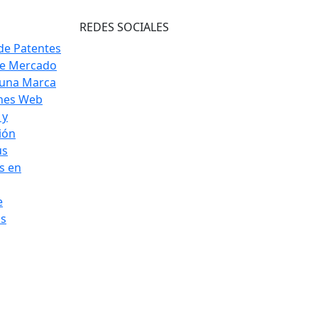
REDES SOCIALES
de Patentes
de Mercado
 una Marca
ones Web
 y
ión
us
s en
e
os