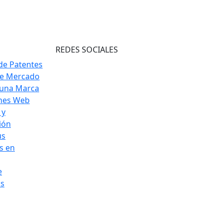
REDES SOCIALES
de Patentes
de Mercado
 una Marca
ones Web
 y
ión
us
s en
e
os