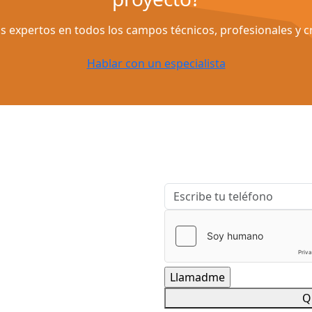
 expertos en todos los campos técnicos, profesionales y cr
Hablar con un especialista
oremos sobre
tigo y ayudarte a
as.
Q