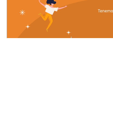
Tenemos
¿Quieres que te ases
tu proyecto?
Escríbenos para que podamos contactar con
Desarrollar, Patentar y Comercializar tus Ide