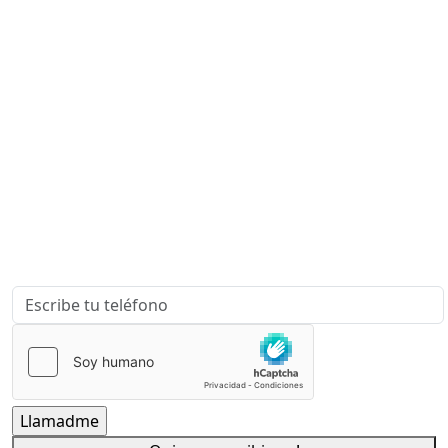
¿Quieres que te asesoremos sobre
tu proyecto?
Escríbenos para que podamos contactar contigo y
ayudarte a Desarrollar, Patentar y Comercializar tus
Ideas.