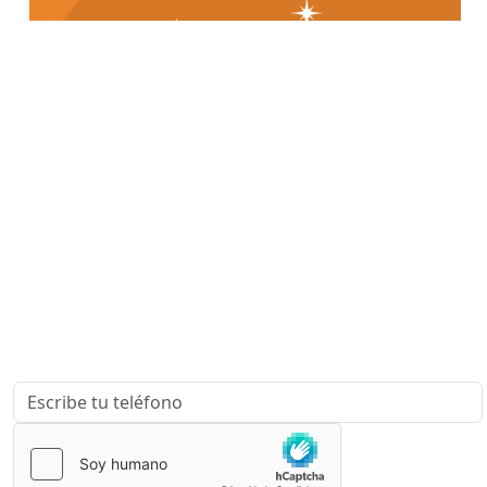
¿Quieres que te asesoremos sobre
tu proyecto?
Escríbenos para que podamos contactar contigo y
ayudarte a Desarrollar, Patentar y Comercializar tus
Ideas.