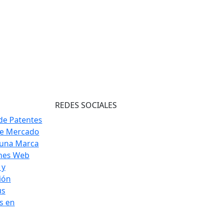
REDES SOCIALES
de Patentes
de Mercado
 una Marca
ones Web
 y
ión
us
s en