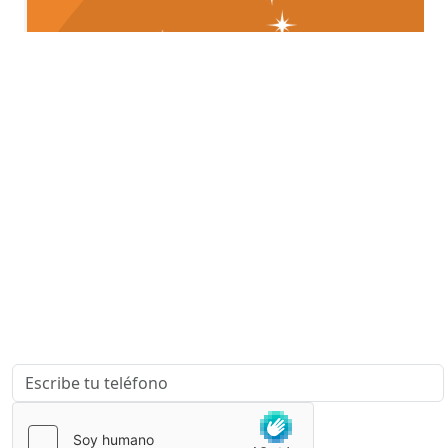
¿Quieres que te asesoremos sobre
tu proyecto?
Escríbenos para que podamos contactar contigo y
ayudarte a Desarrollar, Patentar y Comercializar tus
Ideas.